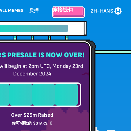
连接钱包
ZH-HANS
ALL MEMES
质押
{{rewards}}% 质押回报
S PRESALE IS NOW OVER!
 will begin at 2pm UTC, Monday 23rd
December 2024
0
0
0
0
小时
分
秒
Over $25m Raised
0
你可领取的 $STARS: