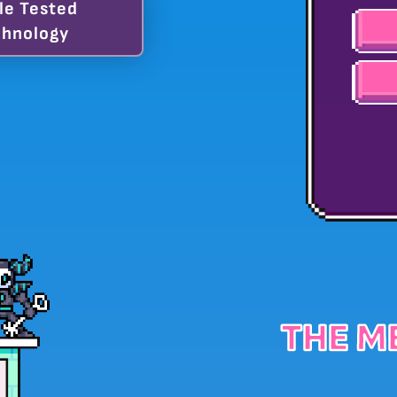
le Tested
hnology
THE M