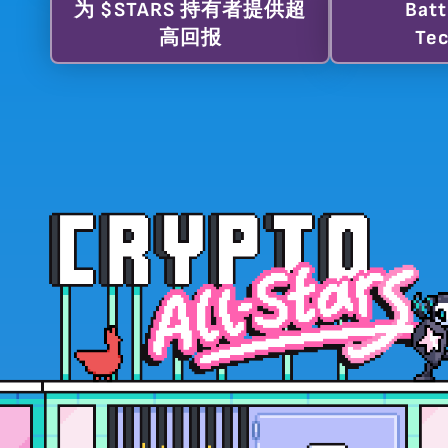
为 $STARS 持有者提供超
Batt
高回报
Tec