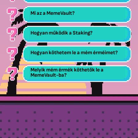
Mi az a MemeVault?
Hogyan működik a Staking?
Hogyan köthetem le a mém érméimet?
Melyik mém érmék köthetők le a
MemeVault-ba?