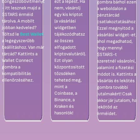
böngészőbővítményt
ezt a lépést. Ha
gombra bárhol ezen
- itt lesznek majd a
nem, vásárolj
a weboldalon a
$STARS érméid
egy kis kriptot
pénztárcád
tárolva. A mobilt
(a vásárlási
csatlakoztatásához.
jobban kedveled?
widgetben
Ezzel megnyitod a
Töltsd le
Best Wallet
tájékozódhatsz
vásárlási widget-et,
a legegyszerűbb
az összes
ahol megadhatod,
beállításhoz. Van már
elfogadott
hogy mennyi
tárcád? Kattints a
kriptovalutáról).
$STARS-t
Wallet Connect
Ezt olyan
szeretnél vásárolni,
gombra a
központosított
valamint a fizetési
kompatibilitás
tőzsdéken
módot is. Kattints a
ellenőrzéséhez.
teheted meg,
Vásárlás és lekötés
mint a
gombra további
Coinbase, a
jutalmakért! Csak
Binance, a
akkor jár jutalom, ha
Kraken és
lekötöd az
hasonlók!
érméidet.