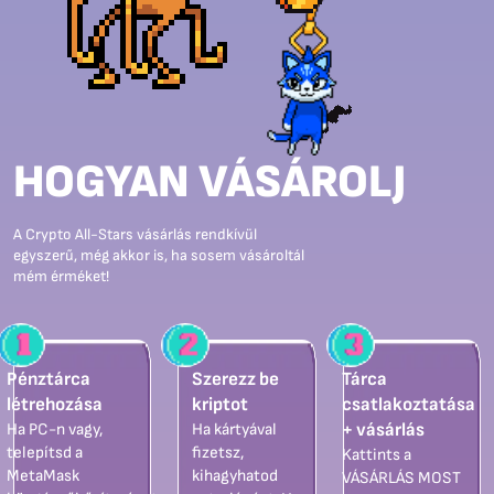
HOGYAN VÁSÁROLJ
A Crypto All-Stars vásárlás rendkívül
egyszerű, még akkor is, ha sosem vásároltál
mém érméket!
Pénztárca
Szerezz be
Tárca
létrehozása
kriptot
csatlakoztatása
Ha PC-n vagy,
Ha kártyával
+ vásárlás
telepítsd a
fizetsz,
Kattints a
MetaMask
kihagyhatod
VÁSÁRLÁS MOST