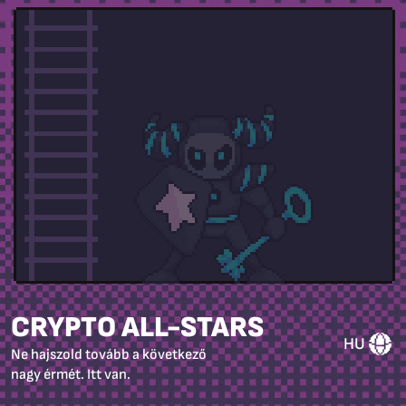
CRYPTO ALL-STARS
HU
Ne hajszold tovább a következő
nagy érmét. Itt van.