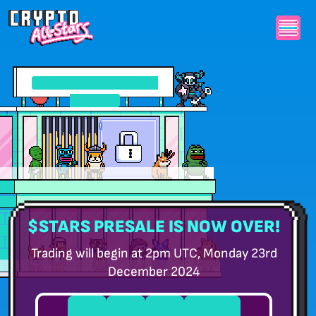
{{rewards}}% lekötési
jutalmak
$STARS PRESALE IS NOW OVER!
Trading will begin at 2pm UTC, Monday 23rd
December 2024
0
0
0
0