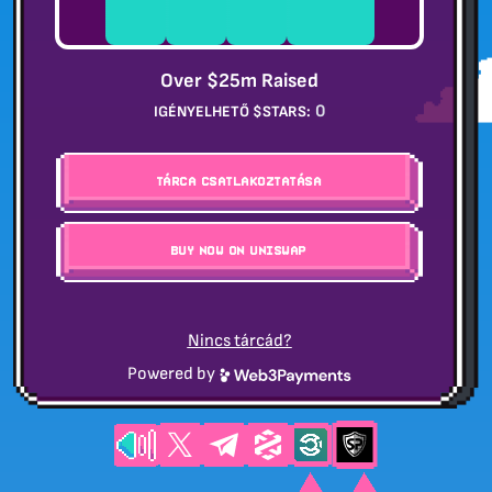
NAP
ÓRA
PERC
MÁSODPERC
Over $25m Raised
0
IGÉNYELHETŐ $STARS:
Tárca csatlakoztatása
BUY NOW ON UNISWAP
Nincs tárcád?
Powered by