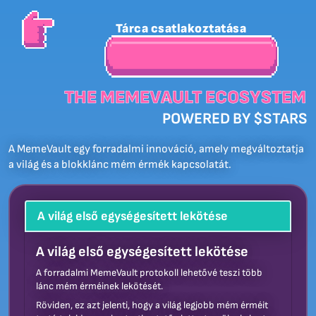
Tárca csatlakoztatása
THE MEMEVAULT ECOSYSTEM
POWERED BY $STARS
A MemeVault egy forradalmi innováció, amely megváltoztatja
a világ és a blokklánc mém érmék kapcsolatát.
A világ első egységesített lekötése
A világ első egységesített lekötése
A forradalmi MemeVault protokoll lehetővé teszi több
lánc mém érméinek lekötését.
Röviden, ez azt jelenti, hogy a világ legjobb mém érméit