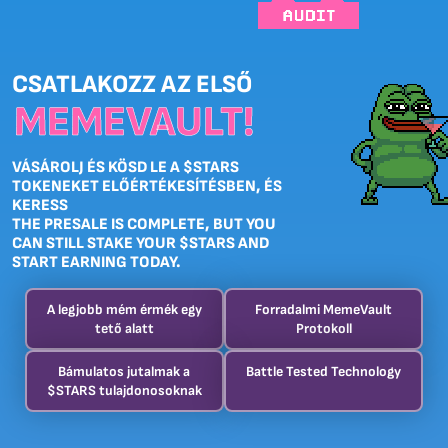
CSATLAKOZZ AZ ELSŐ
MEMEVAULT!
VÁSÁROLJ ÉS KÖSD LE A $STARS
TOKENEKET ELŐÉRTÉKESÍTÉSBEN, ÉS
KERESS
THE PRESALE IS COMPLETE, BUT YOU
CAN STILL STAKE YOUR $STARS AND
START EARNING TODAY.
A legjobb mém érmék egy
Forradalmi MemeVault
tető alatt
Protokoll
Bámulatos jutalmak a
Battle Tested Technology
$STARS tulajdonosoknak