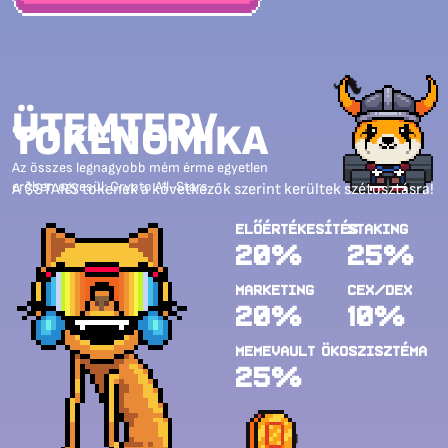
ÜTEMTERV
TOKENOMIKA
Az összes legnagyobb mém érme egyetlen
erőben egyesül: Crypto All-Stars.
A $STARS tokenek a következők szerint kerültek szétosztásra!
Előértékesítés
Staking
20%
25%
Marketing
CEX/DEX
20%
10%
MemeVault ökoszisztéma
25%