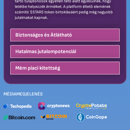
tartó tulajdonosok egyetlen tető alatt egyesülnek, hogy
letétbe helyezzék érméiket. A platform éltető elemének
számító $STARS token birtoklásáért pedig még nagyobb
jutalmakat kapnak.
Biztonságos és Átlátható
Hatalmas jutalompotenciál
Mém piaci kitettség
MÉDIAMEGJELENÉS