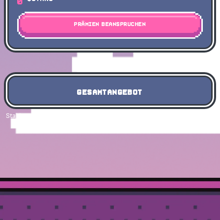
0
Prämien beanspruchen
GESAMTANGEBOT
Staking unterstützt durch